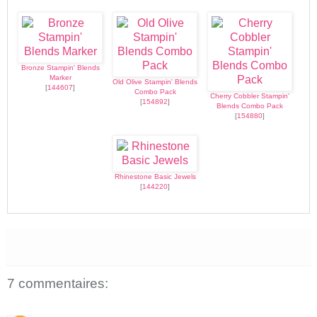
Bronze Stampin' Blends
Marker
Old Olive Stampin' Blends
[
144607
]
Combo Pack
Cherry Cobbler Stampin'
[
154892
]
Blends Combo Pack
[
154880
]
Rhinestone Basic Jewels
[
144220
]
7 commentaires: