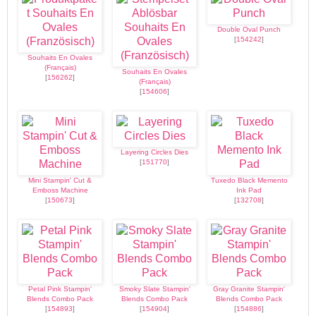
Double Oval Punch
[
154242
]
Souhaits En Ovales
(Français)
Souhaits En Ovales
[
156262
]
(Français)
[
154606
]
Layering Circles Dies
[
151770
]
Mini Stampin' Cut &
Tuxedo Black Memento
Emboss Machine
Ink Pad
[
150673
]
[
132708
]
Petal Pink Stampin'
Smoky Slate Stampin'
Gray Granite Stampin'
Blends Combo Pack
Blends Combo Pack
Blends Combo Pack
[
154893
]
[
154904
]
[
154886
]