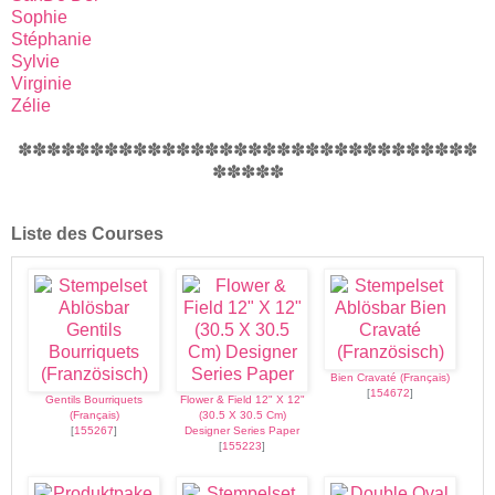
Sophie
Stéphanie
Sylvie
Virginie
Zélie
✽✽✽✽✽✽✽✽✽✽✽✽✽✽✽✽✽✽✽✽✽✽✽✽✽✽✽✽✽✽✽✽
✽✽✽✽✽
Liste des Courses
Bien Cravaté (Français)
[
154672
]
Gentils Bourriquets
Flower & Field 12" X 12"
(Français)
(30.5 X 30.5 Cm)
[
155267
]
Designer Series Paper
[
155223
]